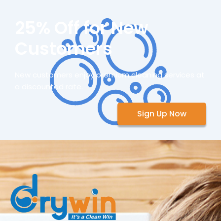
25% Off for New
Customers
New customers enjoy premium cleaning services at
a discounted rate.
Sign Up Now