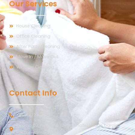
Our Services
House Cleaning
Office Cleaning
After Party Cleaning
Move In / Move Out
Window Cleaning
Contact Info
+91 7017220754
Gali no 03, near the ritvaan hotel village barola
sector-49 noida