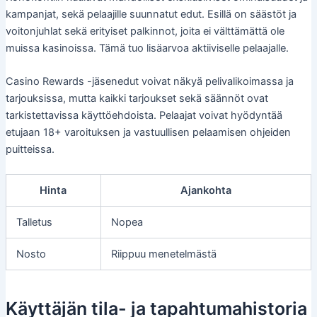
kampanjat, sekä pelaajille suunnatut edut. Esillä on säästöt ja
voitonjuhlat sekä erityiset palkinnot, joita ei välttämättä ole
muissa kasinoissa. Tämä tuo lisäarvoa aktiiviselle pelaajalle.
Casino Rewards -jäsenedut voivat näkyä pelivalikoimassa ja
tarjouksissa, mutta kaikki tarjoukset sekä säännöt ovat
tarkistettavissa käyttöehdoista. Pelaajat voivat hyödyntää
etujaan 18+ varoituksen ja vastuullisen pelaamisen ohjeiden
puitteissa.
Hinta
Ajankohta
Talletus
Nopea
Nosto
Riippuu menetelmästä
Käyttäjän tila- ja tapahtumahistoria