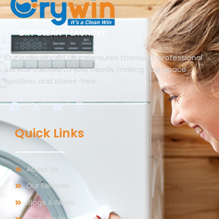
Our experienced team ensures thorough, professional
service tailored to your needs, making your space
spotless and stress-free.
F
X
Y
I
a
-
o
n
c
t
u
s
e
Quick Links
w
t
t
b
i
u
a
o
t
b
g
o
t
e
r
k
e
a
About Us
r
m
Our Services
Blogs & News