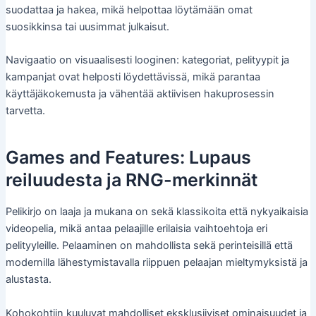
suodattaa ja hakea, mikä helpottaa löytämään omat
suosikkinsa tai uusimmat julkaisut.
Navigaatio on visuaalisesti looginen: kategoriat, pelityypit ja
kampanjat ovat helposti löydettävissä, mikä parantaa
käyttäjäkokemusta ja vähentää aktiivisen hakuprosessin
tarvetta.
Games and Features: Lupaus
reiluudesta ja RNG-merkinnät
Pelikirjo on laaja ja mukana on sekä klassikoita että nykyaikaisia
videopelia, mikä antaa pelaajille erilaisia vaihtoehtoja eri
pelityyleille. Pelaaminen on mahdollista sekä perinteisillä että
modernilla lähestymistavalla riippuen pelaajan mieltymyksistä ja
alustasta.
Kohokohtiin kuuluvat mahdolliset eksklusiiviset ominaisuudet ja