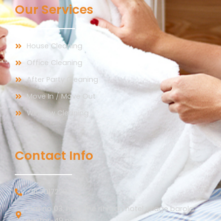
Our Services
House Cleaning
Office Cleaning
After Party Cleaning
Move In / Move Out
Window Cleaning
Contact Info
+91 7017220754
Gali no 03, near the ritvaan hotel village barola
sector-49 noida