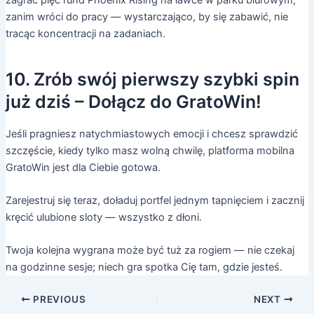
zanim wróci do pracy — wystarczająco, by się zabawić, nie
tracąc koncentracji na zadaniach.
10. Zrób swój pierwszy szybki spin
już dziś – Dołącz do GratoWin!
Jeśli pragniesz natychmiastowych emocji i chcesz sprawdzić
szczęście, kiedy tylko masz wolną chwilę, platforma mobilna
GratoWin jest dla Ciebie gotowa.
Zarejestruj się teraz, doładuj portfel jednym tapnięciem i zacznij
kręcić ulubione sloty — wszystko z dłoni.
Twoja kolejna wygrana może być tuż za rogiem — nie czekaj
na godzinne sesje; niech gra spotka Cię tam, gdzie jesteś.
PREVIOUS
NEXT