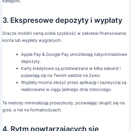
kategorii.
3. Ekspresowe depozyty i wypłaty
Gracze mobilni cenią sobie szybkość w zakresie finansowania
konta lub wypłaty wygranych.
Apple Pay & Google Pay umożliwiają natychmiastowe
depozyty.
Karty kredytowe są przetwarzane w kilka sekund i
pojawiają się na Twoim saldzie na żywo.
Wypłaty można złożyć przez aplikację i zazwyczaj są
realizowane w ciągu jednego dnia roboczego.
Te metody minimalizują przeszkody, pozwalając skupić się na
grze, a nie na formalnościach.
4. Rytm powtarzających się