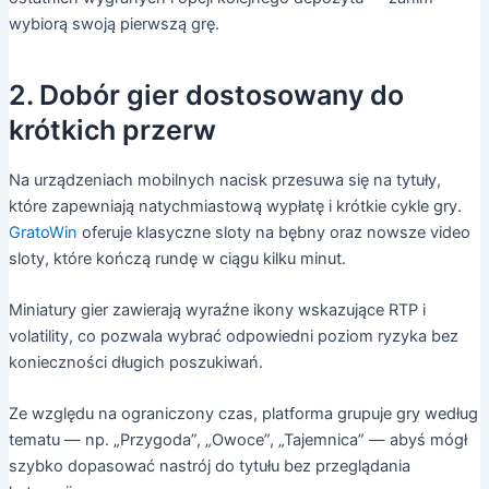
wybiorą swoją pierwszą grę.
2. Dobór gier dostosowany do
krótkich przerw
Na urządzeniach mobilnych nacisk przesuwa się na tytuły,
które zapewniają natychmiastową wypłatę i krótkie cykle gry.
GratoWin
oferuje klasyczne sloty na bębny oraz nowsze video
sloty, które kończą rundę w ciągu kilku minut.
Miniatury gier zawierają wyraźne ikony wskazujące RTP i
volatility, co pozwala wybrać odpowiedni poziom ryzyka bez
konieczności długich poszukiwań.
Ze względu na ograniczony czas, platforma grupuje gry według
tematu — np. „Przygoda”, „Owoce”, „Tajemnica” — abyś mógł
szybko dopasować nastrój do tytułu bez przeglądania