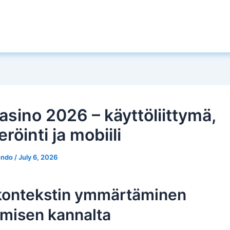
asino 2026 – käyttöliittymä,
eröinti ja mobiili
ondo
/
July 6, 2026
kontekstin ymmärtäminen
amisen kannalta