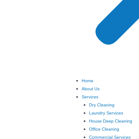
Home
About Us
Services
Dry Cleaning
Laundry Services
House Deep Cleaning
Office Cleaning
Commercial Services