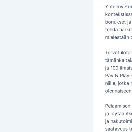
Yhteenveton
kontekstissa
bonukset ja 
tehdä harki
mielestään o
Tervetulotar
tämänkaltai
ja 100 ilmai
Pay N Play -
niille, jotk
olennaiseen
Pelaamisen 
ja löytää it
ja hakutoim
saatavuus t