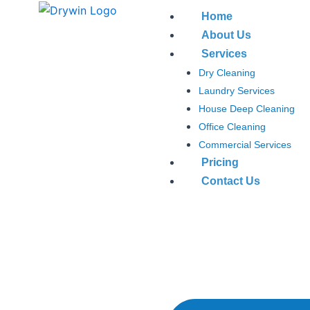
Skip
Home
to
About Us
content
Services
Dry Cleaning
Laundry Services
House Deep Cleaning
Office Cleaning
Commercial Services
Pricing
Contact Us