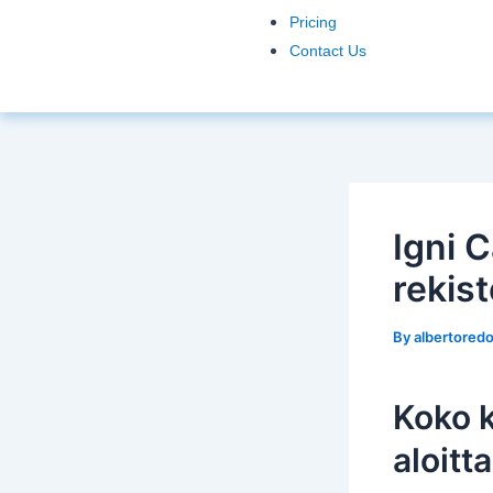
Pricing
Contact Us
Igni C
rekist
By
albertored
Koko 
aloitt