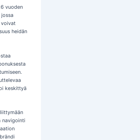
026 vuoden
 jossa
 voivat
isuus heidän
ostaa
 bonuksesta
stumiseen.
uttelevaa
oi keskittyä
liittymään
 navigointi
maation
 brändi