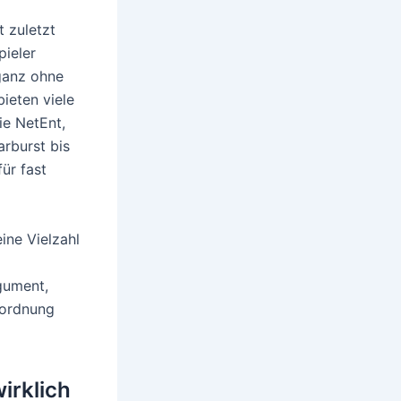
t zuletzt
pieler
ganz ohne
ieten viele
ie NetEnt,
rburst bis
ür fast
eine Vielzahl
rgument,
rordnung
irklich