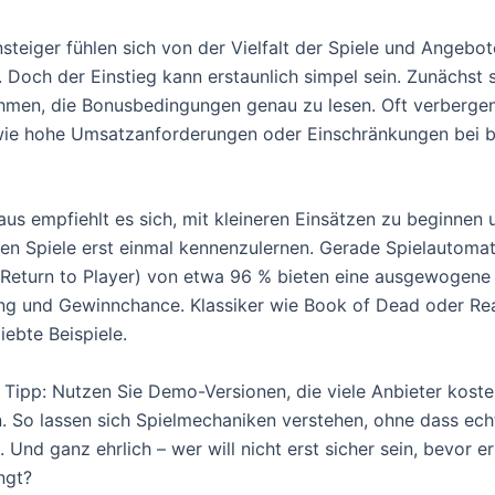
steiger fühlen sich von der Vielfalt der Spiele und Angebot
. Doch der Einstieg kann erstaunlich simpel sein. Zunächst 
ehmen, die Bonusbedingungen genau zu lesen. Oft verbergen
 wie hohe Umsatzanforderungen oder Einschränkungen bei 
aus empfiehlt es sich, mit kleineren Einsätzen zu beginnen 
en Spiele erst einmal kennenzulernen. Gerade Spielautoma
Return to Player) von etwa 96 % bieten eine ausgewogene
ng und Gewinnchance. Klassiker wie Book of Dead oder Re
liebte Beispiele.
r Tipp: Nutzen Sie Demo-Versionen, die viele Anbieter koste
en. So lassen sich Spielmechaniken verstehen, ohne dass ec
d. Und ganz ehrlich – wer will nicht erst sicher sein, bevor er
ngt?