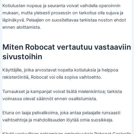
Kotiutusten nopeus ja seuranta voivat vaihdella operoinnin
mukaan, mutta yleisesti prosessin on tarkoitus olla sujuva ja
läpinäkyvä. Pelaajien on suositeltavaa tarkistaa noston ehdot
ennen aloittamista.
Miten Robocat vertautuu vastaaviin
sivustoihin
Käyttäjille, jotka arvostavat nopeita kotiutuksia ja helppoa
rekisteröintiä, Robocat voi olla sopiva vaihtoehto.
Turnaukset ja kampanjat voivat lisätä mielenkiintoa; tarkista
voimassa olevat säännöt ennen osallistumista.
Etuna on laaja pelivalikoima, joka antaa pelaajalle runsaasti
vaihtoehtoja ja mahdollisuuden löytää omia suosikkeja.