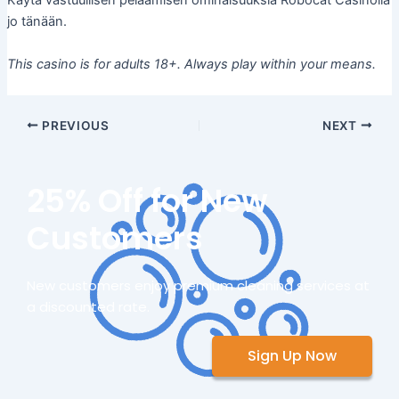
Käytä vastuullisen pelaamisen ominaisuuksia Robocat Casinolla
jo tänään.
This casino is for adults 18+. Always play within your means.
PREVIOUS
NEXT
25% Off for New
Customers
New customers enjoy premium cleaning services at
a discounted rate.
Sign Up Now