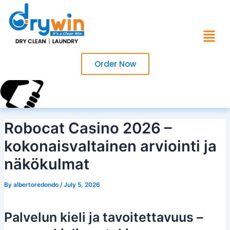
Skip
to
Menu
content
Order Now
Call Us Now?
+91 7017220754
Robocat Casino 2026 –
kokonaisvaltainen arviointi ja
näkökulmat
By
albertoredondo
/
July 5, 2026
Palvelun kieli ja tavoitettavuus –