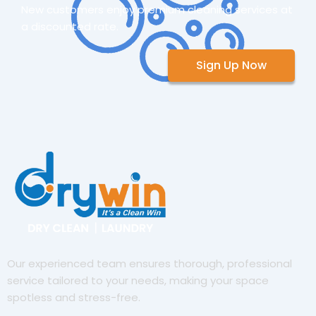
New customers enjoy premium cleaning services at
a discounted rate.
Sign Up Now
Our experienced team ensures thorough, professional
service tailored to your needs, making your space
spotless and stress-free.