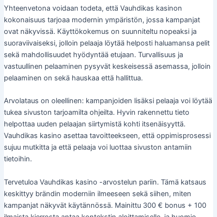
Yhteenvetona voidaan todeta, että Vauhdikas kasinon
kokonaisuus tarjoaa modernin ympäristön, jossa kampanjat
ovat näkyvissä. Käyttökokemus on suunniteltu nopeaksi ja
suoraviivaiseksi, jolloin pelaaja löytää helposti haluamansa pelit
sekä mahdollisuudet hyödyntää etujaan. Turvallisuus ja
vastuullinen pelaaminen pysyvät keskeisessä asemassa, jolloin
pelaaminen on sekä hauskaa että hallittua.
Arvolataus on oleellinen: kampanjoiden lisäksi pelaaja voi löytää
tukea sivuston tarjoamilta ohjeilta. Hyvin rakennettu tieto
helpottaa uuden pelaajan siirtymistä kohti itsenäisyyttä.
Vauhdikas kasino asettaa tavoitteekseen, että oppimisprosessi
sujuu mutkitta ja että pelaaja voi luottaa sivuston antamiin
tietoihin.
Tervetuloa Vauhdikas kasino -arvostelun pariin. Tämä katsaus
keskittyy brändin moderniin ilmeeseen sekä siihen, miten
kampanjat näkyvät käytännössä. Mainittu 300 € bonus + 100
ilmaista kierrosta antaa kontekstin aloittamiselle, ja huomio