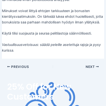
Miinukset voivat liittyä ehtojen tarkkuuteen ja bonusten
kierrätysvaatimuksiin. On tärkeää lukea ehdot huolellisesti, jotta
bonuksista saa parhaan mahdollisen hyödyn ilman yllätyksiä.
Käytä tilisi suojausta ja seuraa pelitilastoja säännöllisesti.
Vastuullisuusvetoisuus: säädä peleille asetettuja rajoja ja pysy
kurissa.
PREVIOUS
NEXT
25% Off for New
Customers