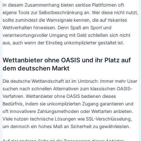
In diesem Zusammenhang bieten seriöse Plattformen oft
eigene Tools zur Selbstbeschränkung an. Wer diese nicht nutzt,
sollte zumindest die Warnsignale kennen, die auf riskantes
Wettverhalten hinweisen. Denn Spaß am Sport und
verantwortungsvoller Umgang mit Geld schließen sich nicht
aus, auch wenn der Einstieg unkomplizierter gestaltet ist.
Wettanbieter ohne OASIS und ihr Platz auf
dem deutschen Markt
Die deutsche Wettlandschaft ist im Umbruch: Immer mehr User
suchen nach schnellen Alternativen zum klassischen OASIS-
Verfahren. Wettanbieter ohne OASIS bedienen dieses
Bedürfnis, indem sie unkomplizierten Zugang garantieren und
oft innovativere Zahlungsmethoden oder Wettarten anbieten.
Viele nutzen technische Lösungen wie SSL-Verschlüsselung,
um dennoch ein hohes Maß an Sicherheit zu gewährleisten.