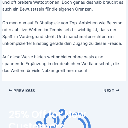
und oft breitere Wettoptionen. Doch genau deshalb braucht es
auch ein Bewusstsein für die eigenen Grenzen.
Ob man nun auf Fußballspiele von Top-Anbietern wie Betsson
oder auf Live-Wetten im Tennis setzt – wichtig ist, dass der
Spaß im Vordergrund steht. Und manchmal erleichtert ein
unkomplizierter Einstieg gerade den Zugang zu dieser Freude.
Auf diese Weise bieten wettanbieter ohne oasis eine
spannende Ergänzung in der deutschen Wettlandschaft, die
das Wetten für viele Nutzer greifbarer macht.
PREVIOUS
NEXT
25% Off for New
Customers