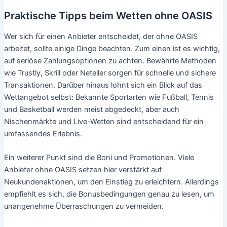
Praktische Tipps beim Wetten ohne OASIS
Wer sich für einen Anbieter entscheidet, der ohne OASIS
arbeitet, sollte einige Dinge beachten. Zum einen ist es wichtig,
auf seriöse Zahlungsoptionen zu achten. Bewährte Methoden
wie Trustly, Skrill oder Neteller sorgen für schnelle und sichere
Transaktionen. Darüber hinaus lohnt sich ein Blick auf das
Wettangebot selbst: Bekannte Sportarten wie Fußball, Tennis
und Basketball werden meist abgedeckt, aber auch
Nischenmärkte und Live-Wetten sind entscheidend für ein
umfassendes Erlebnis.
Ein weiterer Punkt sind die Boni und Promotionen. Viele
Anbieter ohne OASIS setzen hier verstärkt auf
Neukundenaktionen, um den Einstieg zu erleichtern. Allerdings
empfiehlt es sich, die Bonusbedingungen genau zu lesen, um
unangenehme Überraschungen zu vermeiden.