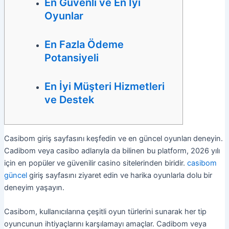
En Güvenli ve En İyi
Oyunlar
En Fazla Ödeme
Potansiyeli
En İyi Müşteri Hizmetleri
ve Destek
Casibom giriş sayfasını keşfedin ve en güncel oyunları deneyin.
Cadibom veya casibo adlarıyla da bilinen bu platform, 2026 yılı
için en popüler ve güvenilir casino sitelerinden biridir.
casibom
güncel
giriş sayfasını ziyaret edin ve harika oyunlarla dolu bir
deneyim yaşayın.
Casibom, kullanıcılarına çeşitli oyun türlerini sunarak her tip
oyuncunun ihtiyaçlarını karşılamayı amaçlar. Cadibom veya