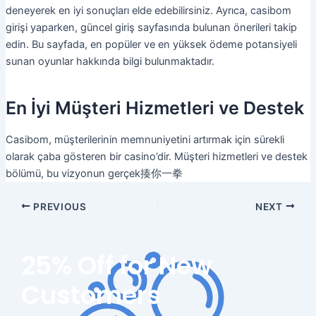
deneyerek en iyi sonuçları elde edebilirsiniz. Ayrıca, casibom
girişi yaparken, güncel giriş sayfasında bulunan önerileri takip
edin. Bu sayfada, en popüler ve en yüksek ödeme potansiyeli
sunan oyunlar hakkında bilgi bulunmaktadır.
En İyi Müşteri Hizmetleri ve Destek
Casibom, müşterilerinin memnuniyetini artırmak için sürekli
olarak çaba gösteren bir casino’dir. Müşteri hizmetleri ve destek
bölümü, bu vizyonun gerçek揍你一拳
PREVIOUS
NEXT
25% Off for New
Customers