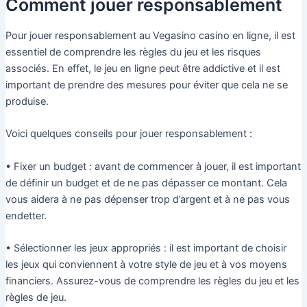
Comment jouer responsablement
Pour jouer responsablement au Vegasino casino en ligne, il est
essentiel de comprendre les règles du jeu et les risques
associés. En effet, le jeu en ligne peut être addictive et il est
important de prendre des mesures pour éviter que cela ne se
produise.
Voici quelques conseils pour jouer responsablement :
• Fixer un budget : avant de commencer à jouer, il est important
de définir un budget et de ne pas dépasser ce montant. Cela
vous aidera à ne pas dépenser trop d’argent et à ne pas vous
endetter.
• Sélectionner les jeux appropriés : il est important de choisir
les jeux qui conviennent à votre style de jeu et à vos moyens
financiers. Assurez-vous de comprendre les règles du jeu et les
règles de jeu.