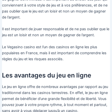
conviennent à votre style de jeu et à vos préférences, et de ne
pas oublier que le jeu est un loisir et non un moyen de gagner
de l’argent.
Il est important de jouer responsable et de ne pas oublier que le
jeu est un loisir et non un moyen de gagner de l’argent.
Le Vegasino casino est l’un des casinos en ligne les plus
populaires en France, mais il est important de comprendre les
règles du jeu et les risques associés.
Les avantages du jeu en ligne
Le jeu en ligne offre de nombreux avantages par rapport au jeu
traditionnel dans les casinos terrestres. En effet, le jeu en ligne
permet de bénéficier d’une grande flexibilité et de liberté. Vous
pouvez jouer à votre propre rythme, à tout moment et partout,
sans avoir à vous déplacer jusqu’à un casino.