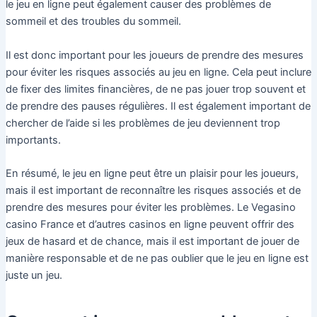
le jeu en ligne peut également causer des problèmes de
sommeil et des troubles du sommeil.
Il est donc important pour les joueurs de prendre des mesures
pour éviter les risques associés au jeu en ligne. Cela peut inclure
de fixer des limites financières, de ne pas jouer trop souvent et
de prendre des pauses régulières. Il est également important de
chercher de l’aide si les problèmes de jeu deviennent trop
importants.
En résumé, le jeu en ligne peut être un plaisir pour les joueurs,
mais il est important de reconnaître les risques associés et de
prendre des mesures pour éviter les problèmes. Le Vegasino
casino France et d’autres casinos en ligne peuvent offrir des
jeux de hasard et de chance, mais il est important de jouer de
manière responsable et de ne pas oublier que le jeu en ligne est
juste un jeu.