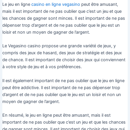
Le jeu en ligne
casino en ligne vegasino
peut être amusant,
mais il est important de ne pas oublier que c’est un jeu et que
les chances de gagner sont minces. Il est important de ne pas
dépenser trop d’argent et de ne pas oublier que le jeu est un
loisir et non un moyen de gagner de l’argent.
Le Vegasino casino propose une grande variété de jeux, y
compris des jeux de hasard, des jeux de stratégie et des jeux
de chance. Il est important de choisir des jeux qui conviennent
à votre style de jeu et à vos préférences.
Il est également important de ne pas oublier que le jeu en ligne
peut être addictive. Il est important de ne pas dépenser trop
d’argent et de ne pas oublier que le jeu est un loisir et non un
moyen de gagner de l’argent.
En résumé, le jeu en ligne peut être amusant, mais il est
important de ne pas oublier que c’est un jeu et que les chances
de gagner sont minces. Il est important de choisir des jeux qui